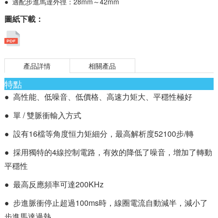
● 適配步進馬達外徑：28mm～42mm
圖紙下載：
產品詳情
相關產品
特點
● 高性能、低噪音、低價格、高速力矩大、平穩性極好
● 單 / 雙脈衝輸入方式
● 設有16檔等角度恒力矩細分，最高解析度52100步/轉
● 採用獨特的4線控制電路，有效的降低了噪音，增加了轉動
平穩性
● 最高反應頻率可達200KHz
● 步進脈衝停止超過100ms時，線圈電流自動減半，減小了
步進馬達過熱