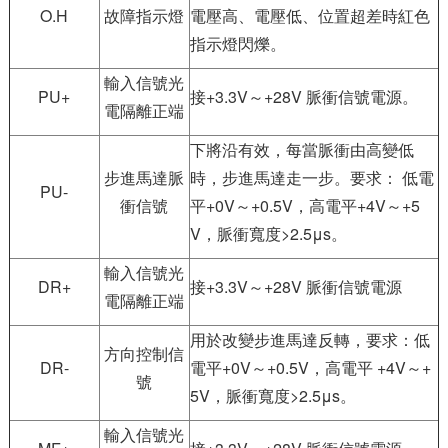
O.H
故障指示燈
電壓高、電壓低、位置超差時紅色
指示燈閃爍。
輸入信號光
PU+
接+3.3V～+28V 脈衝信號電源。
電隔離正端
下將沿有效，每當脈衝由高變低
步進馬達脈
時，步進馬達走一步。要求： 低電
PU-
衝信號
平+0V～+0.5V，高電平+4V～+5
V，脈衝寬度>2.5μs。
輸入信號光
DR+
接+3.3V～+28V 脈衝信號電源
電隔離正端
用於改變步進馬達反轉，要求：低
方向控制信
DR-
電平+0V～+0.5V，高電平 +4V～+
號
5V，脈衝寬度>2.5μs。
輸入信號光