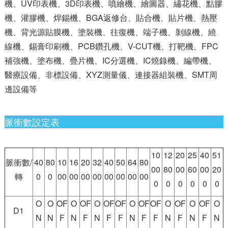
機、UV印表機、3D印表機、噴繪機、繪圖器、繡花機、點膠
機、灌膠機、焊錫機、BGA返修台、貼合機、貼片機、熱壓
機、背光源貼膜機、塗裝機、往復機、端子機、剝線機、繞
線機、錫膏印刷機、PCB鑽孔機、V-CUT機、打靶機、FPC
補強機、塗布機、疊片機、IC分選機、IC燒錄機、編帶機、
醫療設備、非標設備、XYZ測量儀、連接器組裝機、SMT周
邊設備等
脈衝數設定表
10
12
20
25
40
51
脈衝數/
40
80
10
16
20
32
40
50
64
80
00
80
00
60
00
20
轉
0
0
00
00
00
00
00
00
00
00
0
0
0
0
0
0
O
O
OF
O
OF
O
OF
OF
O
OF
OF
O
OF
O
OF
O
D1
N
N
F
N
F
N
F
F
N
F
F
N
F
N
F
N