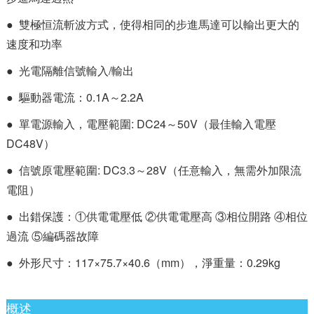
● 雙極恒流斬波方式，使得相同的步進馬達可以輸出更大的
速度和功率
● 光電隔離信號輸入/輸出
● 驅動器電流：0.1A～2.2A
● 單電源輸入，電壓範圍: DC24～50V（最佳輸入電壓
DC48V）
● 信號原電壓範圍: DC3.3～28V（任意輸入，無需外加限流
電阻）
● 出錯保護：①供電電壓低 ②供電電壓高 ③相位開路 ④相位
過流 ⑤編碼器故障
● 外形尺寸：117×75.7×40.6（mm），淨重量：0.29kg
概述