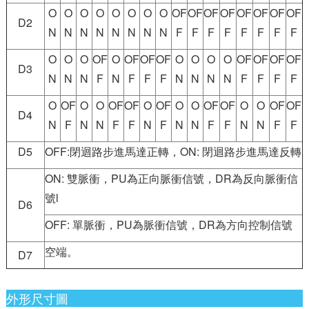
O
O
O
O
O
O
O
O
OF
OF
OF
OF
OF
OF
OF
OF
D2
N
N
N
N
N
N
N
N
F
F
F
F
F
F
F
F
O
O
O
OF
O
OF
OF
OF
O
O
O
O
OF
OF
OF
OF
D3
N
N
N
F
N
F
F
F
N
N
N
N
F
F
F
F
O
OF
O
O
OF
OF
O
OF
O
O
OF
OF
O
O
OF
OF
D4
N
F
N
N
F
F
N
F
N
N
F
F
N
N
F
F
D5
OFF:閉迴路步進馬達正轉，ON: 閉迴路步進馬達反轉
ON: 雙脈衝，PU為正向脈衝信號，DR為反向脈衝信
號l
D6
OFF: 單脈衝，PU為脈衝信號，DR為方向控制信號
空端。
D7
外形尺寸圖