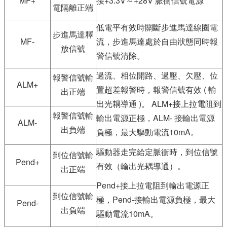
MF+
接+3.3V～+28V 脈衝信號電源
電隔離正端
低電平有效時關斷步進馬達線圈電
步進馬達釋
MF-
流，步進馬達處於自由狀態同時報
放信號
警信號清除。
過流、相位開路、過壓、欠壓、位
報警信號輸
ALM+
置超差報警時，報警信號有效 ( 輸
出正端
出光耦導通 )。 ALM+接上拉電阻到
報警信號輸
輸出電源正極，ALM- 接輸出電源
ALM-
出負端
負極，最大驅動電流10mA。
驅動器走完給定脈衝時，到位信號
到位信號輸
Pend+
有效（輸出光耦導通）。
出正端
Pend+接上拉電阻到輸出電源正
到位信號輸
極，Pend-接輸出電源負極，最大
Pend-
出負端
驅動電流10mA。