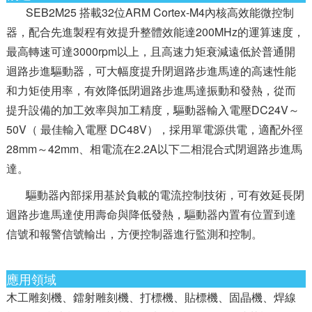
SEB2M25 搭載32位ARM Cortex-M4內核高效能微控制
器，配合先進製程有效提升整體效能達200MHz的運算速度，
最高轉速可達3000rpm以上，且高速力矩衰減遠低於普通開
迴路步進驅動器，可大幅度提升閉迴路步進馬達的高速性能
和力矩使用率，有效降低閉迴路步進馬達振動和發熱，從而
提升設備的加工效率與加工精度，驅動器輸入電壓DC24V～
50V（ 最佳輸入電壓 DC48V），採用單電源供電，適配外徑
28mm～42mm、相電流在2.2A以下二相混合式閉迴路步進馬
達。
驅動器內部採用基於負載的電流控制技術，可有效延長閉
迴路步進馬達使用壽命與降低發熱，驅動器內置有位置到達
信號和報警信號輸出，方便控制器進行監測和控制。
應用領域
木工雕刻機、鐳射雕刻機、打標機、貼標機、固晶機、焊線