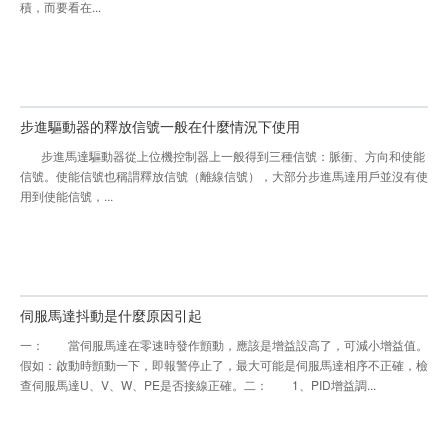
積，而要看在...
步進驅動器的釋放信號一般在什麼情況下使用
步進馬達驅動器從上位機控制器上一般得到三種信號：脈衝、方向和使能
信號。使能信號也稱謂釋放信號（離線信號），大部分步進馬達用戶並沒有使
用到使能信號，...
伺服馬達抖動是什麼原因引起
一： 當伺服馬達在零速時發作顫動，應該是增益設高了，可減小增益值。
假如：啟動時顫動一下，即報警停止了，最大可能是伺服馬達相序不正確，檢
查伺服馬達U、V、W、PE是否接線正確。二： 1、PID增益調...